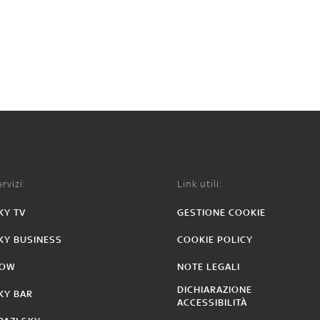
rvizi:
Link utili:
KY TV
GESTIONE COOKIE
KY BUSINESS
COOKIE POLICY
OW
NOTE LEGALI
DICHIARAZIONE
KY BAR
ACCESSIBILITÀ