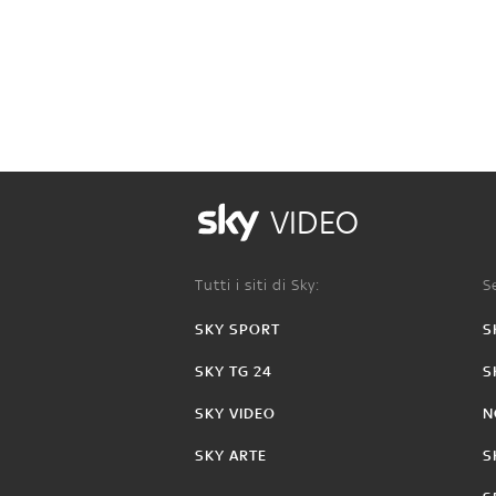
VIDEO
Tutti i siti di Sky:
Se
SKY SPORT
S
SKY TG 24
S
SKY VIDEO
N
SKY ARTE
S