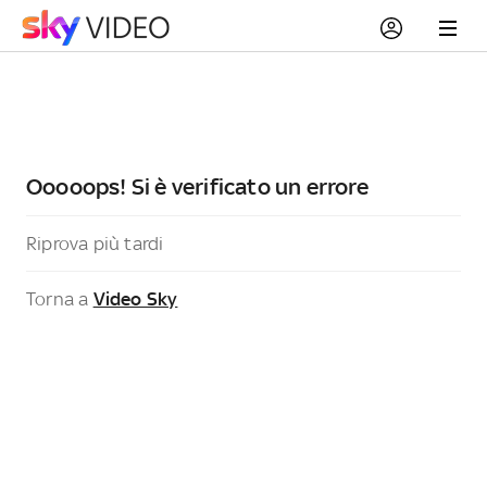
Ooooops! Si è verificato un errore
Riprova più tardi
Torna a
Video Sky