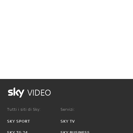
VIDEO
Tutti i siti di Sky:
Servizi:
SKY SPORT
SKY TV
SKY TG 24
SKY BUSINESS