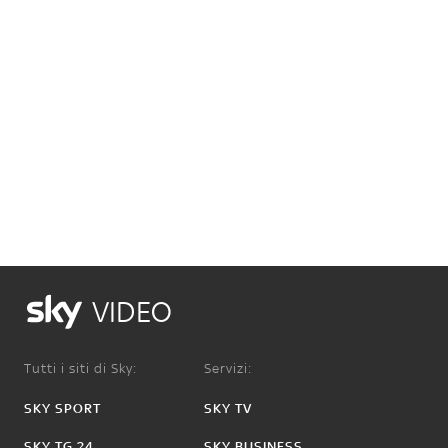
VIDEO
Tutti i siti di Sky:
Servizi:
SKY SPORT
SKY TV
SKY TG 24
SKY BUSINESS