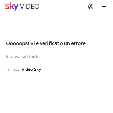
Ooooops! Si è verificato un errore
Riprova più tardi
Torna a
Video Sky