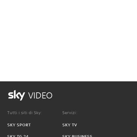
VIDEO
Tutti i siti di Sky:
Servizi:
SKY SPORT
SKY TV
SKY TG 24
SKY BUSINESS