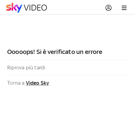
Ooooops! Si è verificato un errore
Riprova più tardi
Torna a
Video Sky