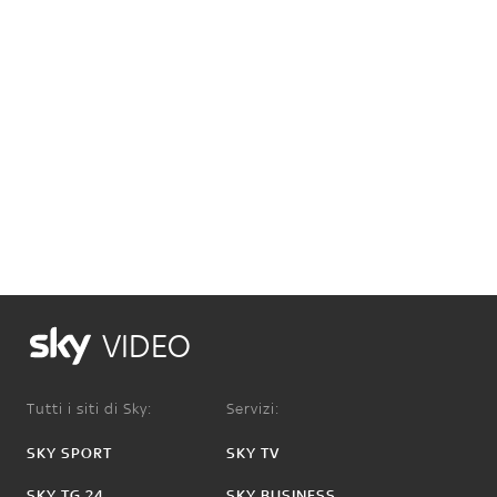
VIDEO
Tutti i siti di Sky:
Servizi:
SKY SPORT
SKY TV
SKY TG 24
SKY BUSINESS