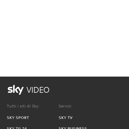
VIDEO
Tutti i siti di Sky:
Servizi:
SKY SPORT
SKY TV
SKY TG 24
SKY BUSINESS