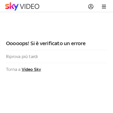
Ooooops! Si è verificato un errore
Riprova più tardi
Torna a
Video Sky