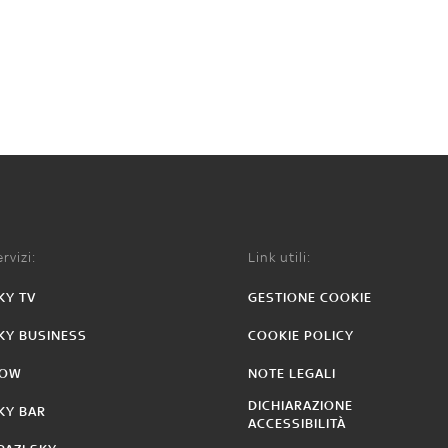
rvizi:
Link utili:
KY TV
GESTIONE COOKIE
KY BUSINESS
COOKIE POLICY
OW
NOTE LEGALI
DICHIARAZIONE
KY BAR
ACCESSIBILITÀ