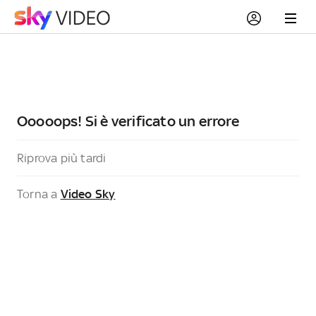
Ooooops! Si è verificato un errore
Riprova più tardi
Torna a
Video Sky