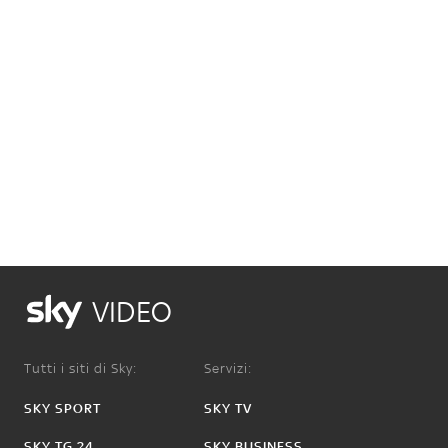
VIDEO
Tutti i siti di Sky:
Servizi:
SKY SPORT
SKY TV
SKY TG 24
SKY BUSINESS