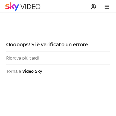
Ooooops! Si è verificato un errore
Riprova più tardi
Torna a
Video Sky