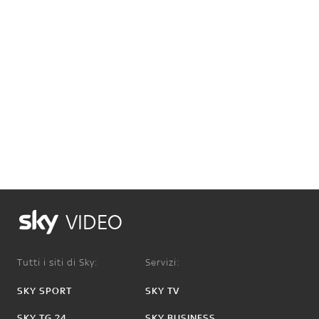
VIDEO
Tutti i siti di Sky:
Servizi:
SKY SPORT
SKY TV
SKY TG 24
SKY BUSINESS