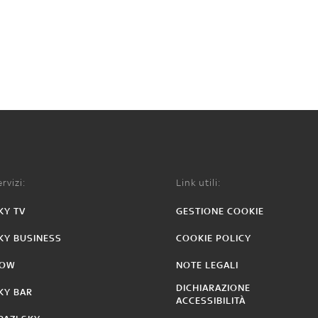
rvizi:
Link utili:
KY TV
GESTIONE COOKIE
KY BUSINESS
COOKIE POLICY
OW
NOTE LEGALI
DICHIARAZIONE
KY BAR
ACCESSIBILITÀ