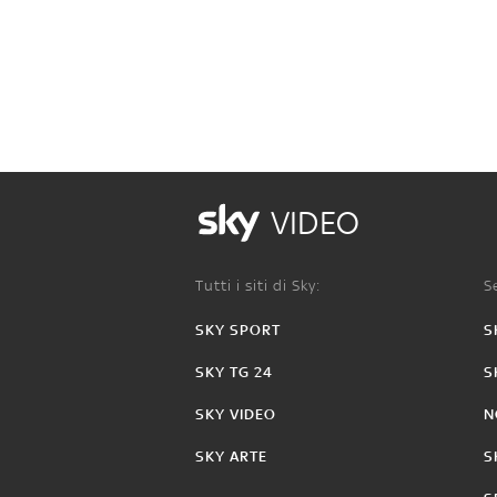
VIDEO
Tutti i siti di Sky:
Se
SKY SPORT
S
SKY TG 24
S
SKY VIDEO
N
SKY ARTE
S