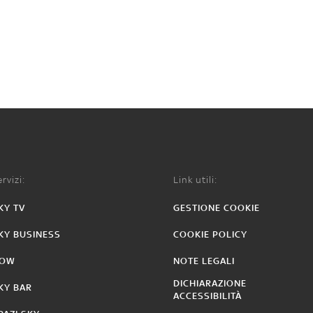
rvizi:
Link utili:
KY TV
GESTIONE COOKIE
KY BUSINESS
COOKIE POLICY
OW
NOTE LEGALI
DICHIARAZIONE
KY BAR
ACCESSIBILITÀ