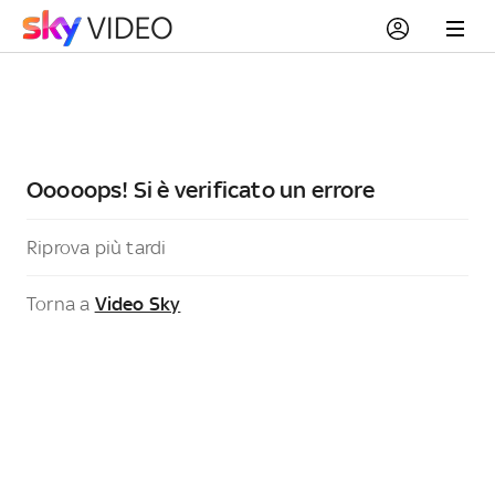
Ooooops! Si è verificato un errore
Riprova più tardi
Torna a
Video Sky