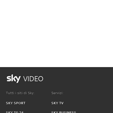
VIDEO
Tutti i siti di Sky:
Servizi:
SKY SPORT
SKY TV
SKY TG 24
SKY BUSINESS