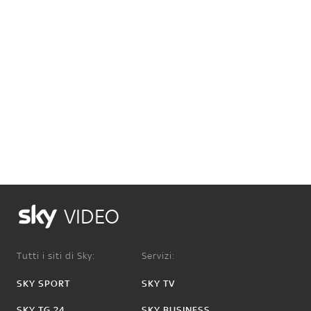
VIDEO
Tutti i siti di Sky:
Servizi:
SKY SPORT
SKY TV
SKY TG 24
SKY BUSINESS