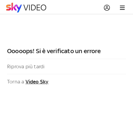
Ooooops! Si è verificato un errore
Riprova più tardi
Torna a
Video Sky