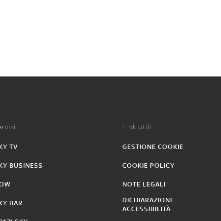
rvizi:
Link utili:
KY TV
GESTIONE COOKIE
KY BUSINESS
COOKIE POLICY
OW
NOTE LEGALI
DICHIARAZIONE
KY BAR
ACCESSIBILITÀ