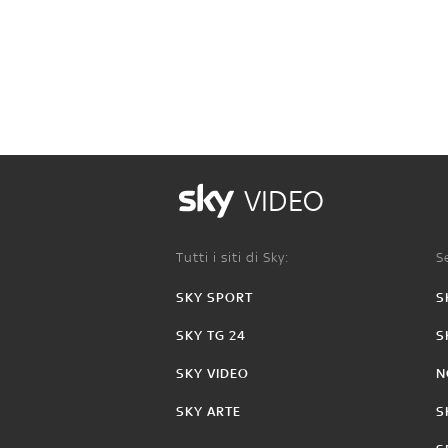
VIDEO
Tutti i siti di Sky:
Se
SKY SPORT
S
SKY TG 24
S
SKY VIDEO
N
SKY ARTE
S