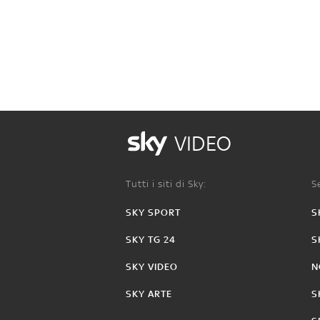
VIDEO
Tutti i siti di Sky:
Se
SKY SPORT
S
SKY TG 24
S
SKY VIDEO
N
SKY ARTE
S