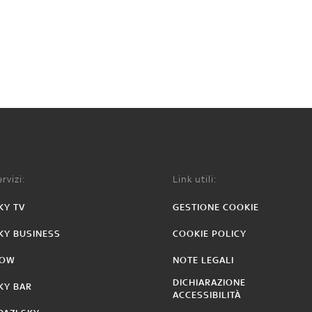
rvizi:
Link utili:
KY TV
GESTIONE COOKIE
KY BUSINESS
COOKIE POLICY
OW
NOTE LEGALI
DICHIARAZIONE
KY BAR
ACCESSIBILITÀ