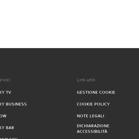
rvizi:
Link utili:
KY TV
GESTIONE COOKIE
KY BUSINESS
COOKIE POLICY
OW
NOTE LEGALI
DICHIARAZIONE
KY BAR
ACCESSIBILITÀ