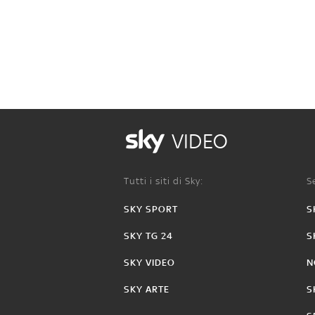
VIDEO
Tutti i siti di Sky:
Se
SKY SPORT
S
SKY TG 24
S
SKY VIDEO
N
SKY ARTE
S