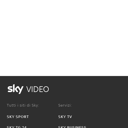
VIDEO
Tutti i siti di Sky:
Servizi:
SKY SPORT
SKY TV
SKY TG 24
SKY BUSINESS