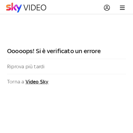
Ooooops! Si è verificato un errore
Riprova più tardi
Torna a
Video Sky