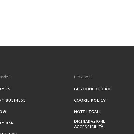
rvizi:
Link utili:
KY TV
GESTIONE COOKIE
KY BUSINESS
COOKIE POLICY
OW
NOTE LEGALI
DICHIARAZIONE
KY BAR
ACCESSIBILITÀ