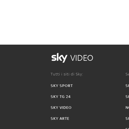
VIDEO
Tutti i siti di Sky:
Se
SKY SPORT
S
SKY TG 24
S
SKY VIDEO
N
SKY ARTE
S