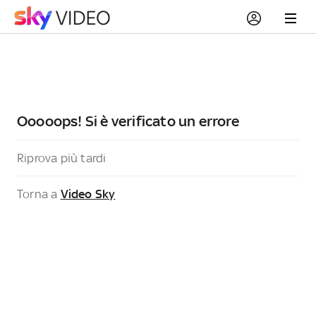
Ooooops! Si è verificato un errore
Riprova più tardi
Torna a
Video Sky