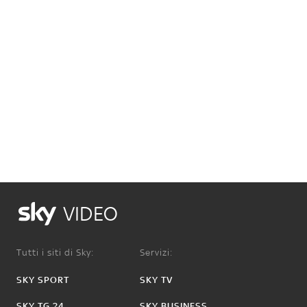
VIDEO
Tutti i siti di Sky:
Servizi:
SKY SPORT
SKY TV
SKY TG 24
SKY BUSINESS