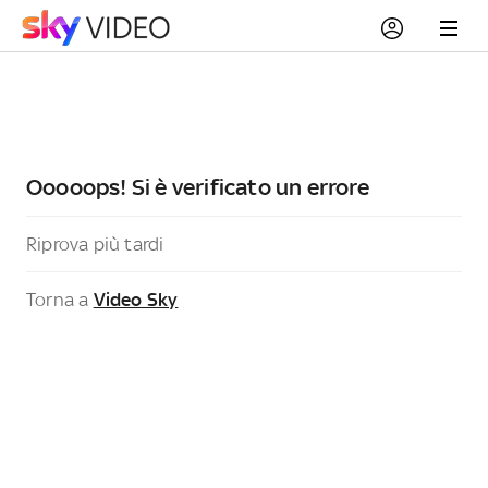
Ooooops! Si è verificato un errore
Riprova più tardi
Torna a
Video Sky