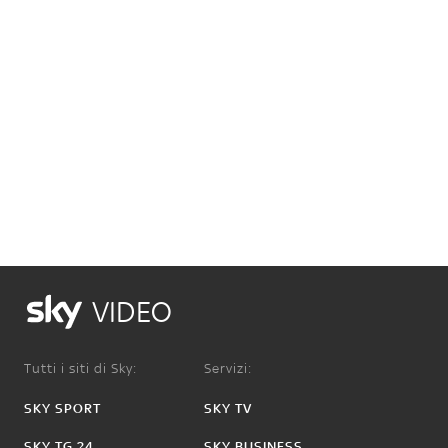
VIDEO
Tutti i siti di Sky:
Servizi:
SKY SPORT
SKY TV
SKY TG 24
SKY BUSINESS