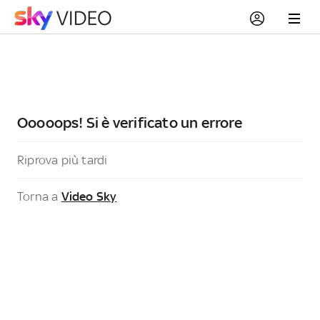
Ooooops! Si è verificato un errore
Riprova più tardi
Torna a
Video Sky