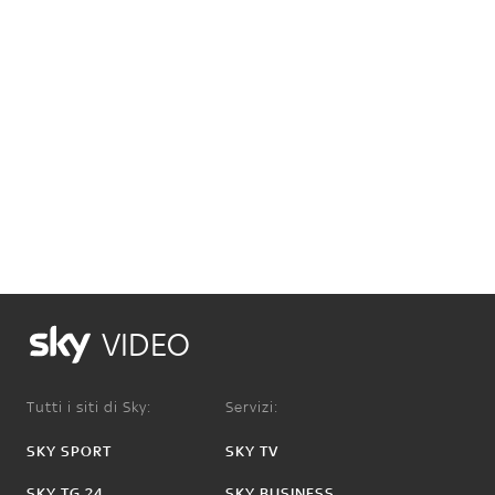
VIDEO
Tutti i siti di Sky:
Servizi:
SKY SPORT
SKY TV
SKY TG 24
SKY BUSINESS