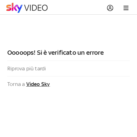
Ooooops! Si è verificato un errore
Riprova più tardi
Torna a
Video Sky