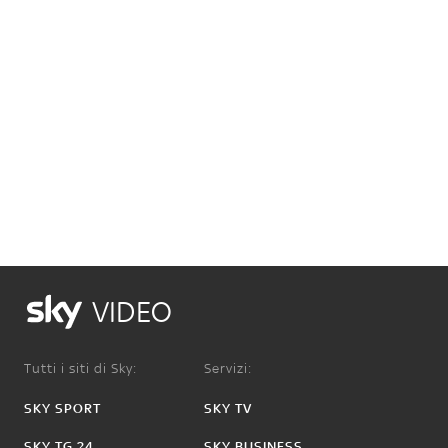
VIDEO
Tutti i siti di Sky:
Servizi:
SKY SPORT
SKY TV
SKY TG 24
SKY BUSINESS