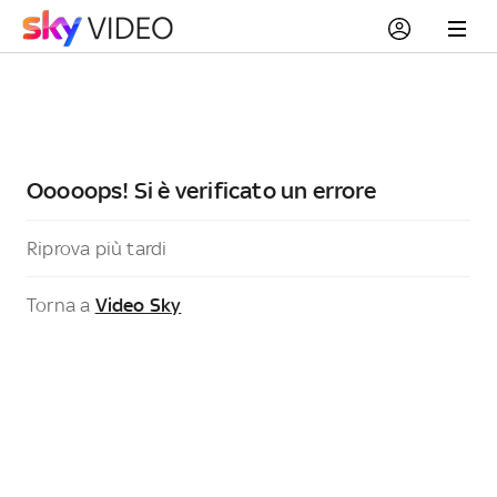
Ooooops! Si è verificato un errore
Riprova più tardi
Torna a
Video Sky