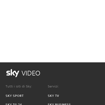
VIDEO
Tutti i siti di Sky:
Servizi:
SKY SPORT
SKY TV
SKY TG 24
SKY BUSINESS