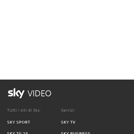
VIDEO
Tutti i siti di Sky:
Servizi:
SKY SPORT
SKY TV
SKY TG 24
SKY BUSINESS