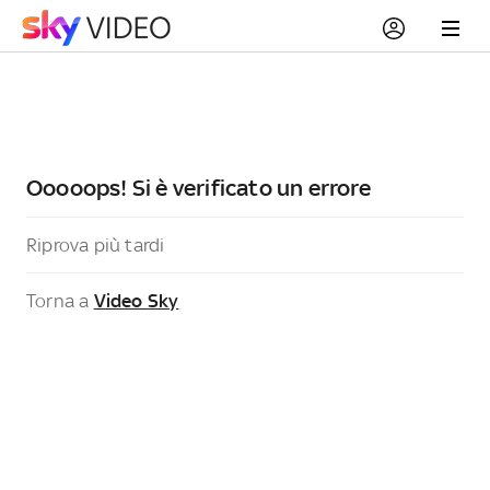
Ooooops! Si è verificato un errore
Riprova più tardi
Torna a
Video Sky