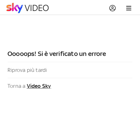
Ooooops! Si è verificato un errore
Riprova più tardi
Torna a
Video Sky