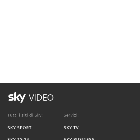
VIDEO
Tutti i siti di Sky:
Servizi:
SKY SPORT
SKY TV
SKY TG 24
SKY BUSINESS