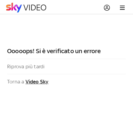
Ooooops! Si è verificato un errore
Riprova più tardi
Torna a
Video Sky