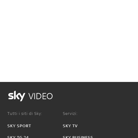
VIDEO
Tutti i siti di Sky:
Servizi:
SKY SPORT
SKY TV
SKY TG 24
SKY BUSINESS