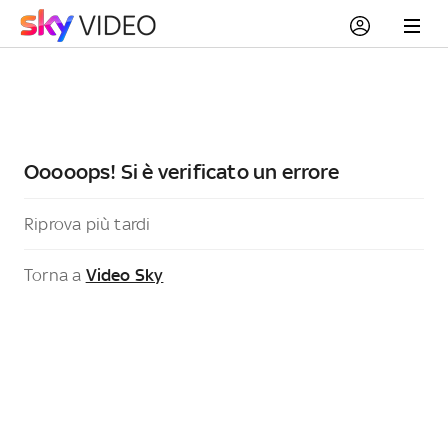
Ooooops! Si è verificato un errore
Riprova più tardi
Torna a
Video Sky