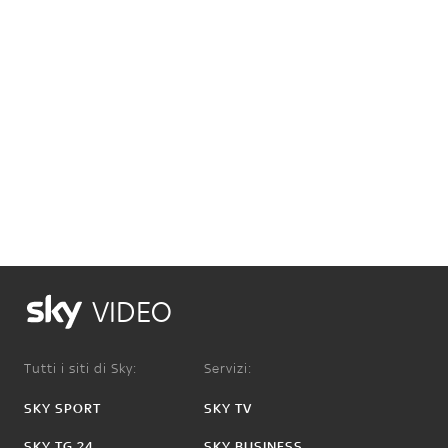
VIDEO
Tutti i siti di Sky:
Servizi:
SKY SPORT
SKY TV
SKY TG 24
SKY BUSINESS