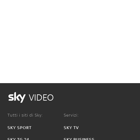
VIDEO
Tutti i siti di Sky:
Servizi:
SKY SPORT
SKY TV
SKY TG 24
SKY BUSINESS