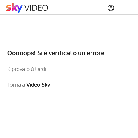
Ooooops! Si è verificato un errore
Riprova più tardi
Torna a
Video Sky