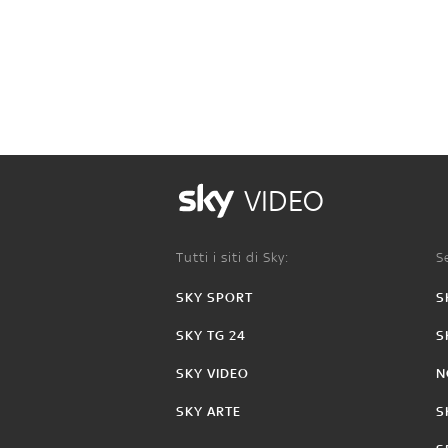
VIDEO
Tutti i siti di Sky:
Se
SKY SPORT
S
SKY TG 24
S
SKY VIDEO
N
SKY ARTE
S