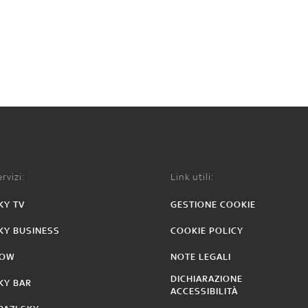
rvizi:
Link utili:
KY TV
GESTIONE COOKIE
KY BUSINESS
COOKIE POLICY
OW
NOTE LEGALI
DICHIARAZIONE
KY BAR
ACCESSIBILITÀ