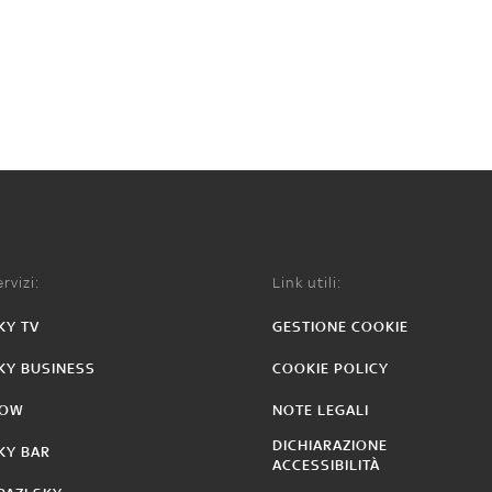
rvizi:
Link utili:
KY TV
GESTIONE COOKIE
KY BUSINESS
COOKIE POLICY
OW
NOTE LEGALI
DICHIARAZIONE
KY BAR
ACCESSIBILITÀ