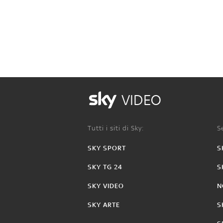
VIDEO
Tutti i siti di Sky:
Se
SKY SPORT
S
SKY TG 24
S
SKY VIDEO
N
SKY ARTE
S