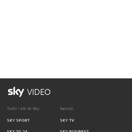
VIDEO
Tutti i siti di Sky:
Servizi:
SKY SPORT
SKY TV
SKY TG 24
SKY BUSINESS