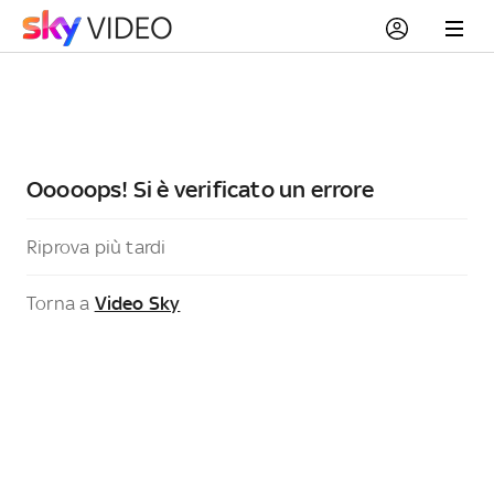
Ooooops! Si è verificato un errore
Riprova più tardi
Torna a
Video Sky