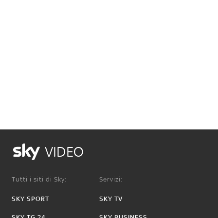
VIDEO
Tutti i siti di Sky:
Servizi:
SKY SPORT
SKY TV
SKY TG 24
SKY BUSINESS