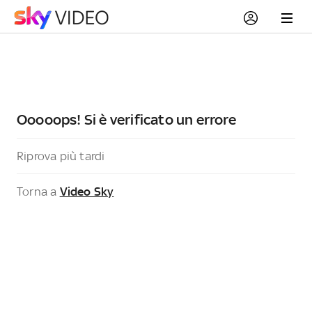
Ooooops! Si è verificato un errore
Riprova più tardi
Torna a
Video Sky