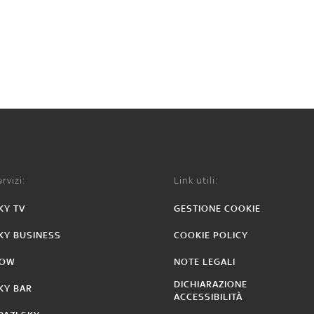
rvizi:
Link utili:
KY TV
GESTIONE COOKIE
KY BUSINESS
COOKIE POLICY
OW
NOTE LEGALI
DICHIARAZIONE
KY BAR
ACCESSIBILITÀ