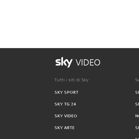
VIDEO
Tutti i siti di Sky:
Se
SKY SPORT
S
SKY TG 24
S
SKY VIDEO
N
SKY ARTE
S