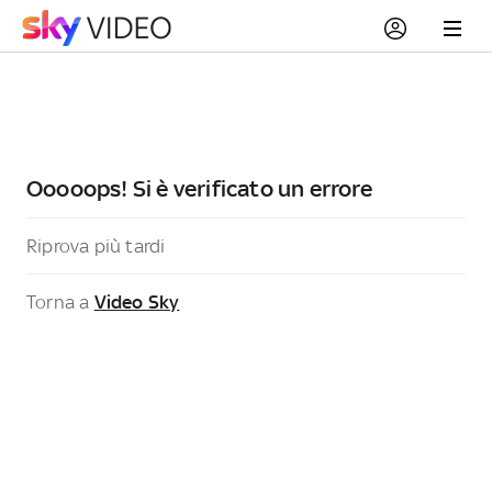
Ooooops! Si è verificato un errore
Riprova più tardi
Torna a
Video Sky