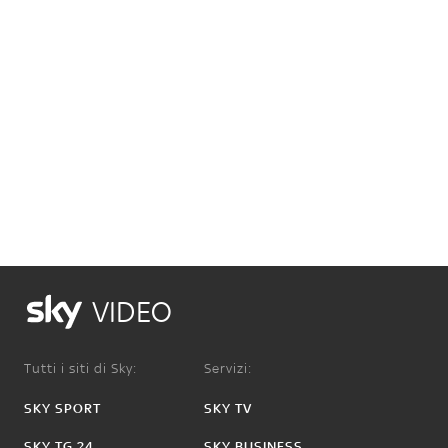
VIDEO
Tutti i siti di Sky:
Servizi:
SKY SPORT
SKY TV
SKY TG 24
SKY BUSINESS