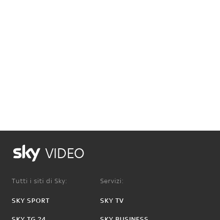
VIDEO
Tutti i siti di Sky:
Servizi:
SKY SPORT
SKY TV
SKY TG 24
SKY BUSINESS