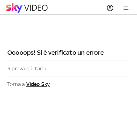
Ooooops! Si è verificato un errore
Riprova più tardi
Torna a
Video Sky