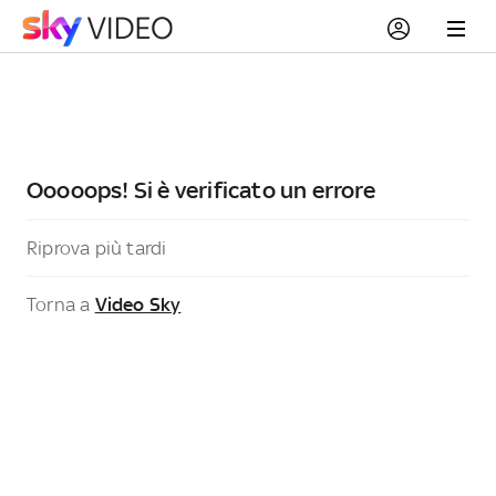
Ooooops! Si è verificato un errore
Riprova più tardi
Torna a
Video Sky