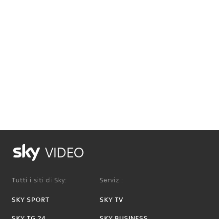
VIDEO
Tutti i siti di Sky:
Servizi:
SKY SPORT
SKY TV
SKY TG 24
SKY BUSINESS