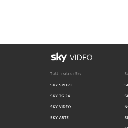
VIDEO
Tutti i siti di Sky:
Se
SKY SPORT
S
SKY TG 24
S
SKY VIDEO
N
SKY ARTE
S