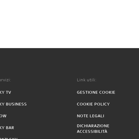
rvizi:
Link utili:
KY TV
GESTIONE COOKIE
KY BUSINESS
COOKIE POLICY
OW
NOTE LEGALI
DICHIARAZIONE
KY BAR
ACCESSIBILITÀ