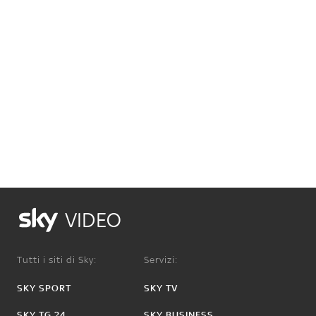
VIDEO
Tutti i siti di Sky:
Servizi:
SKY SPORT
SKY TV
SKY TG 24
SKY BUSINESS