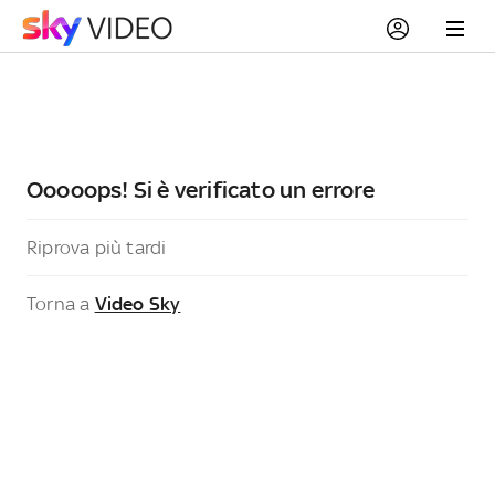
Ooooops! Si è verificato un errore
Riprova più tardi
Torna a
Video Sky