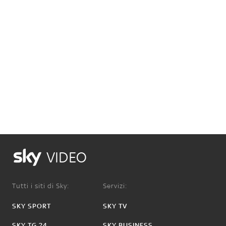
VIDEO
Tutti i siti di Sky:
Servizi:
SKY SPORT
SKY TV
SKY TG 24
SKY BUSINESS