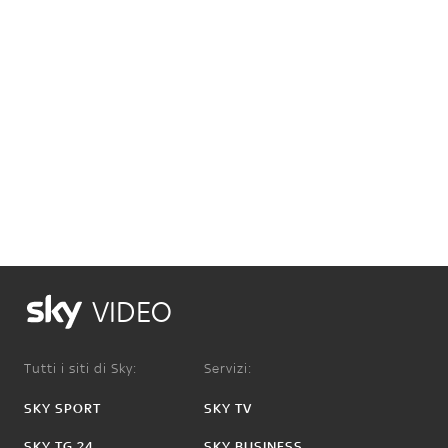
VIDEO
Tutti i siti di Sky:
Servizi:
SKY SPORT
SKY TV
SKY TG 24
SKY BUSINESS