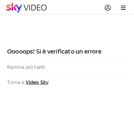
Ooooops! Si è verificato un errore
Riprova più tardi
Torna a
Video Sky