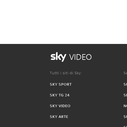
VIDEO
Tutti i siti di Sky:
Se
SKY SPORT
S
SKY TG 24
S
SKY VIDEO
N
SKY ARTE
S