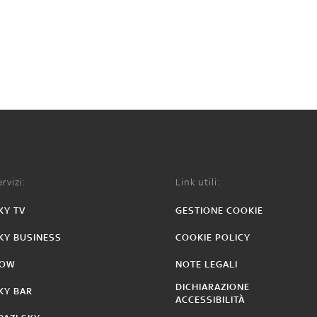
rvizi:
Link utili:
KY TV
GESTIONE COOKIE
KY BUSINESS
COOKIE POLICY
OW
NOTE LEGALI
DICHIARAZIONE
KY BAR
ACCESSIBILITÀ