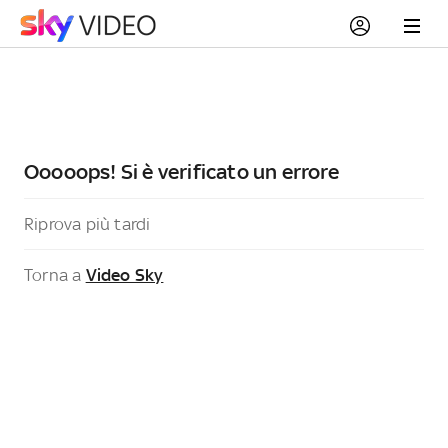
Ooooops! Si è verificato un errore
Riprova più tardi
Torna a
Video Sky