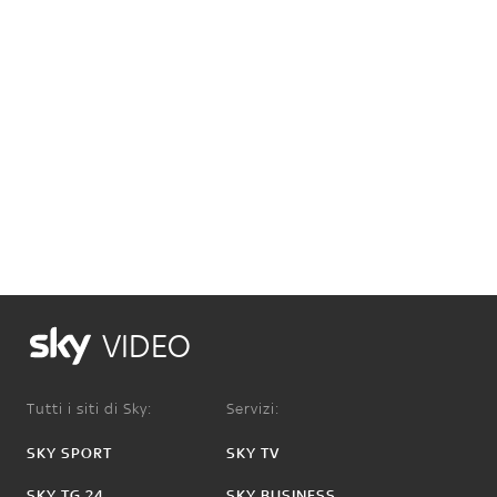
VIDEO
Tutti i siti di Sky:
Servizi:
SKY SPORT
SKY TV
SKY TG 24
SKY BUSINESS