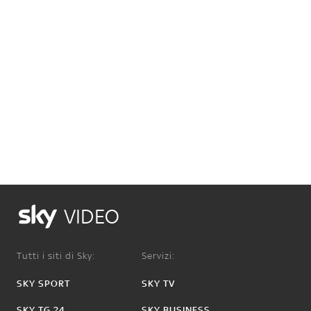
VIDEO
Tutti i siti di Sky:
Servizi:
SKY SPORT
SKY TV
SKY TG 24
SKY BUSINESS