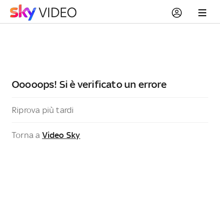
Ooooops! Si è verificato un errore
Riprova più tardi
Torna a
Video Sky