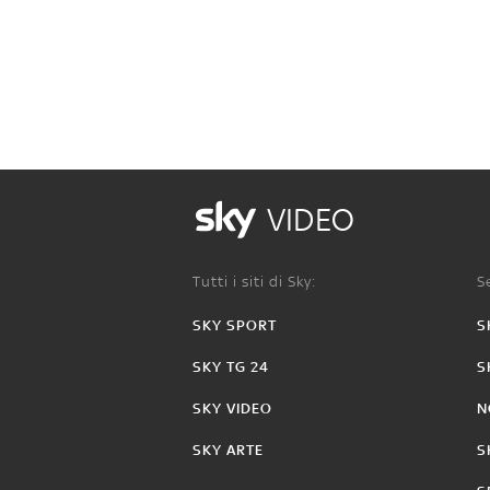
VIDEO
Tutti i siti di Sky:
Se
SKY SPORT
S
SKY TG 24
S
SKY VIDEO
N
SKY ARTE
S