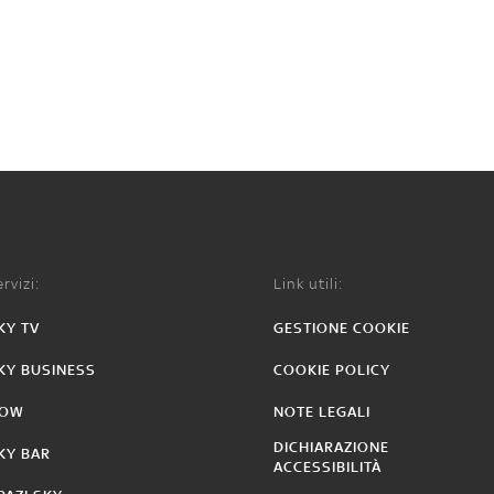
rvizi:
Link utili:
KY TV
GESTIONE COOKIE
KY BUSINESS
COOKIE POLICY
OW
NOTE LEGALI
DICHIARAZIONE
KY BAR
ACCESSIBILITÀ