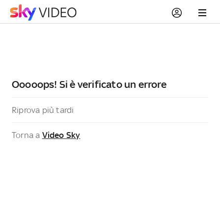
Ooooops! Si è verificato un errore
Riprova più tardi
Torna a
Video Sky