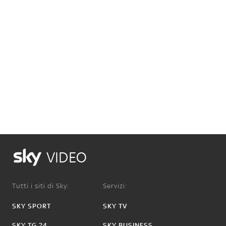
VIDEO
Tutti i siti di Sky:
Servizi:
SKY SPORT
SKY TV
SKY TG 24
SKY BUSINESS