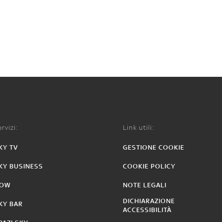
rvizi:
Link utili:
KY TV
GESTIONE COOKIE
KY BUSINESS
COOKIE POLICY
OW
NOTE LEGALI
DICHIARAZIONE
KY BAR
ACCESSIBILITÀ