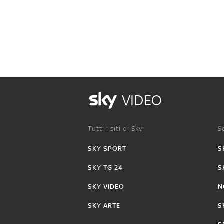
VIDEO
Tutti i siti di Sky:
Se
SKY SPORT
S
SKY TG 24
S
SKY VIDEO
N
SKY ARTE
S