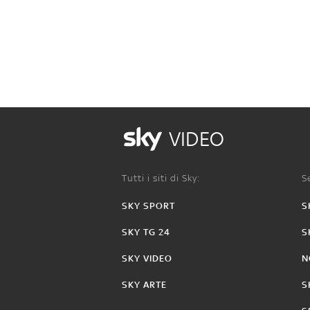
VIDEO
Tutti i siti di Sky:
Se
SKY SPORT
S
SKY TG 24
S
SKY VIDEO
N
SKY ARTE
S