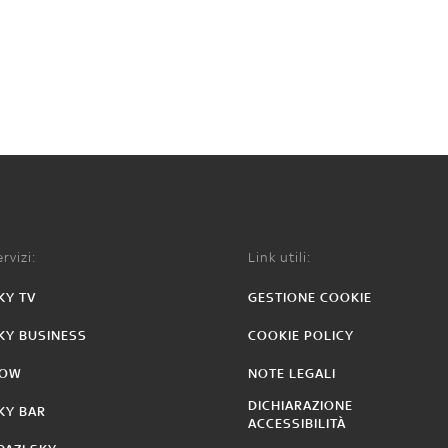
rvizi:
Link utili:
KY TV
GESTIONE COOKIE
KY BUSINESS
COOKIE POLICY
OW
NOTE LEGALI
DICHIARAZIONE
KY BAR
ACCESSIBILITÀ