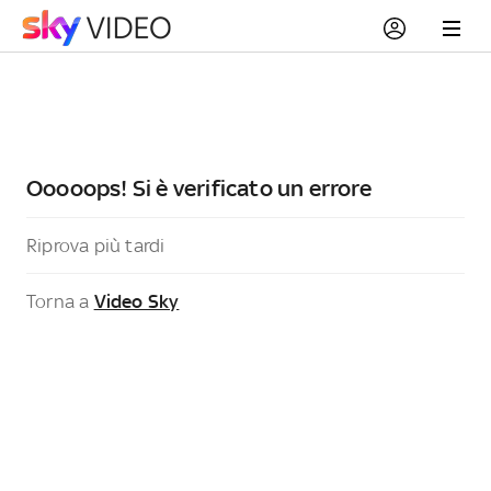
Ooooops! Si è verificato un errore
Riprova più tardi
Torna a
Video Sky