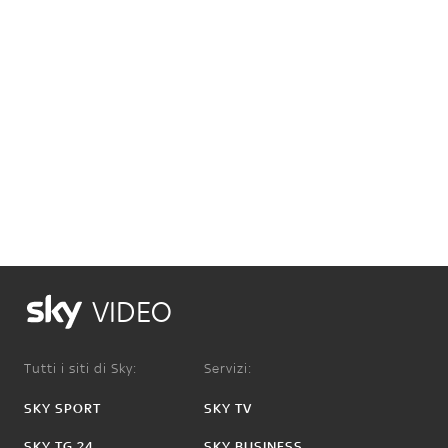
VIDEO
Tutti i siti di Sky:
Servizi:
SKY SPORT
SKY TV
SKY TG 24
SKY BUSINESS