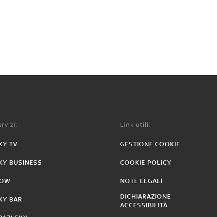
rvizi:
Link utili:
KY TV
GESTIONE COOKIE
KY BUSINESS
COOKIE POLICY
OW
NOTE LEGALI
DICHIARAZIONE
KY BAR
ACCESSIBILITÀ