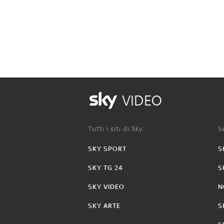
VIDEO
Tutti i siti di Sky:
Se
SKY SPORT
S
SKY TG 24
S
SKY VIDEO
N
SKY ARTE
S