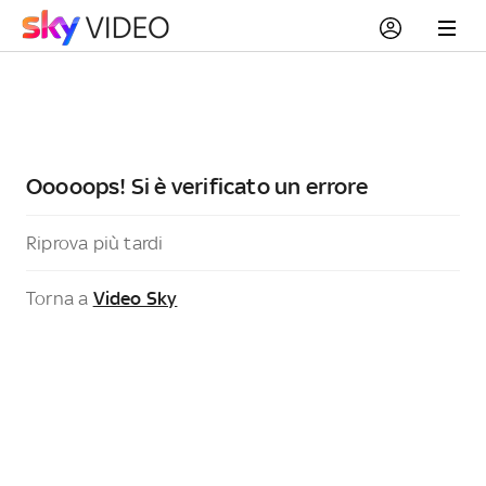
Ooooops! Si è verificato un errore
Riprova più tardi
Torna a
Video Sky