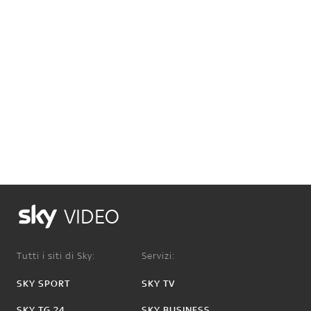
VIDEO
Tutti i siti di Sky:
Servizi:
SKY SPORT
SKY TV
SKY TG 24
SKY BUSINESS